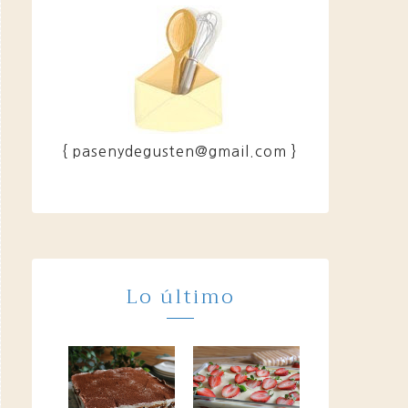
{ pasenydegusten@gmail.com }
Lo último