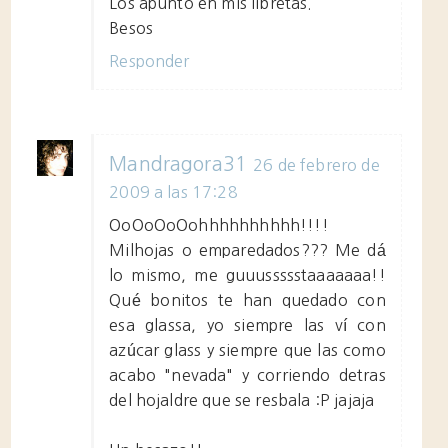
Los apunto en mis libretas.
Besos
Responder
Mandragora31
26 de febrero de
2009 a las 17:28
OoOoOoOohhhhhhhhhh!!!!
Milhojas o emparedados??? Me dá
lo mismo, me guuussssstaaaaaaa!!
Qué bonitos te han quedado con
esa glassa, yo siempre las ví con
azúcar glass y siempre que las como
acabo "nevada" y corriendo detras
del hojaldre que se resbala :P jajaja