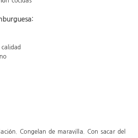
iñón cocidas
mburguesa:
calidad
eno
ación. Congelan de maravilla. Con sacar del