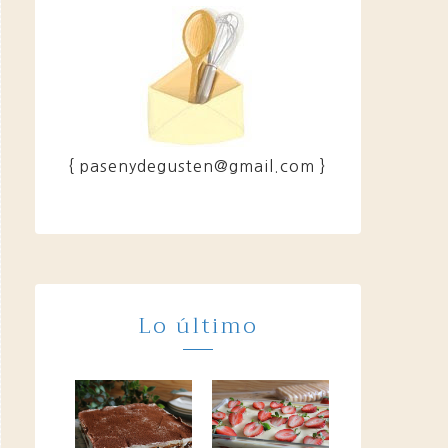
{ pasenydegusten@gmail.com }
Lo último