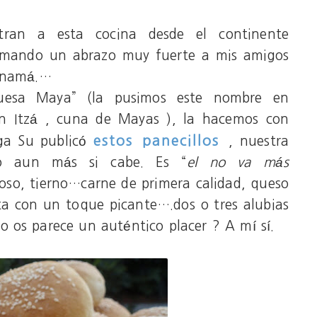
ran a esta cocina desde el continente
y mando un abrazo muy fuerte a mis amigos
Panamá.…
uesa Maya” (la pusimos este nombre en
én Itzá , cuna de Mayas ), la hacemos con
estos panecillos
ga Su publicó
, nuestra
o aun más si cabe. Es “
el no va
más
oso, tierno…carne de primera calidad, queso
ta con un toque picante….dos o tres alubias
 os parece un auténtico placer ? A mí sí.