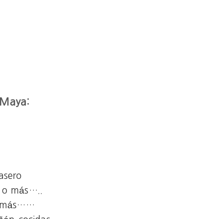
 Maya:
asero
, o más…..
 o más……