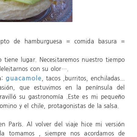
cepto de hamburguesa = comida basura =
o tiene lugar. Necesitaremos nuestro tiempo
deleitarnos con su olor….
guacamole
a:
, tacos ,burritos, enchiladas...
ión, que estuvimos en la península del
avilló su gastronomía .Este es mi pequeño
mino y el chile, protagonistas de la salsa.
 París. Al volver del viaje hice mi versión
 la tomamos , siempre nos acordamos de