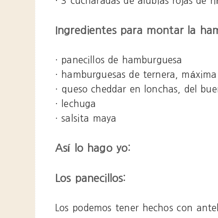
· 3 cucharadas de alubias rojas de r
Ingredientes para montar la ha
· panecillos de hamburguesa
· hamburguesas de ternera, máxima 
· queso cheddar en lonchas, del bu
· lechuga
· salsita maya
Así lo hago yo:
Los panecillos:
Los podemos tener hechos con antel