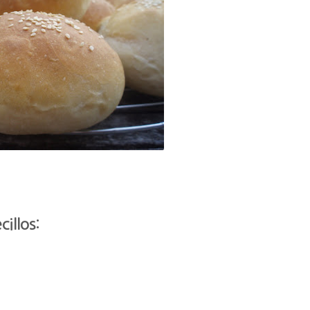
illos: