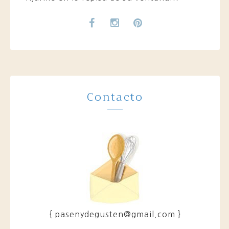
Contacto
{ pasenydegusten@gmail.com }