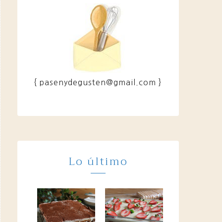
{ pasenydegusten@gmail.com }
Lo último