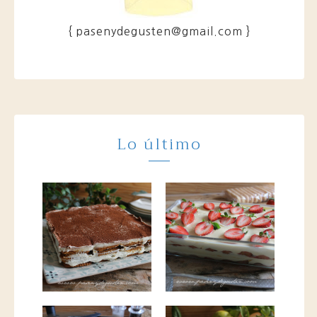
{ pasenydegusten@gmail.com }
Lo último