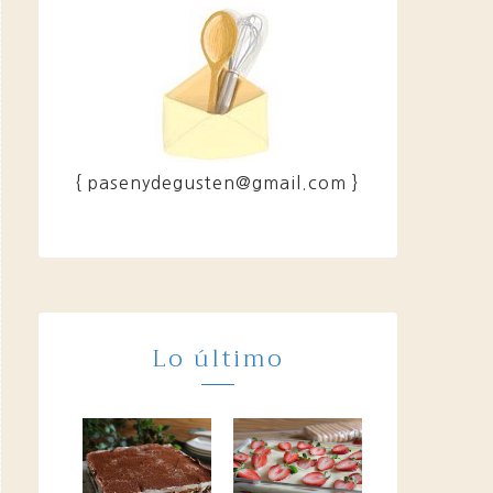
{ pasenydegusten@gmail.com }
Lo último