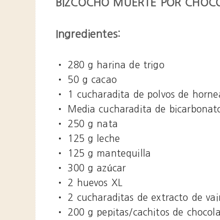
BIZCOCHO MUERTE POR CHOCO
Ingredientes:
•
280 g harina de trigo
•
50 g cacao
•
1 cucharadita de polvos de horne
•
Media cucharadita de bicarbonat
•
250 g nata
•
125 g leche
•
125 g mantequilla
•
300 g azúcar
•
2 huevos XL
•
2 cucharaditas de extracto de vain
•
200 g pepitas/cachitos de chocol