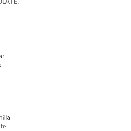
LATE.
ar
o
illa
ate