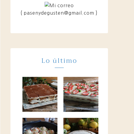
{ pasenydegusten@gmail.com }
Lo último