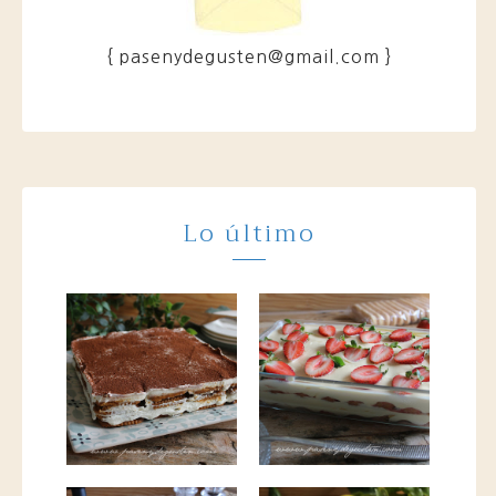
{ pasenydegusten@gmail.com }
Lo último