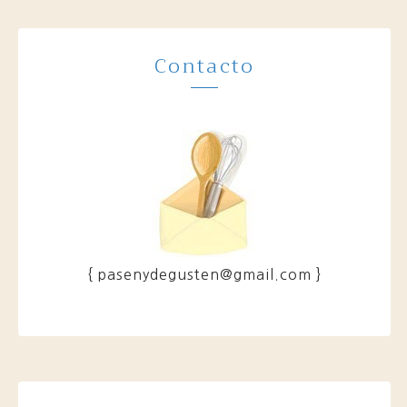
Contacto
{ pasenydegusten@gmail.com }