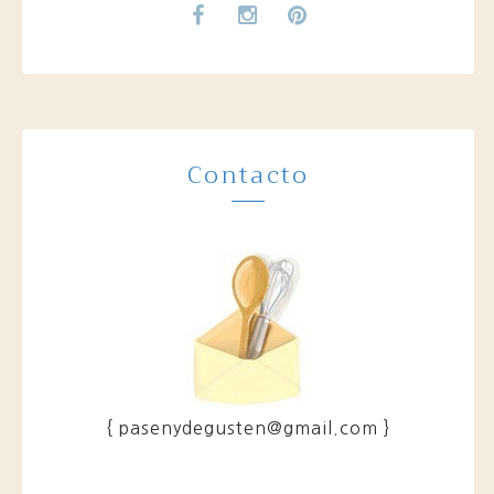
Contacto
{ pasenydegusten@gmail.com }