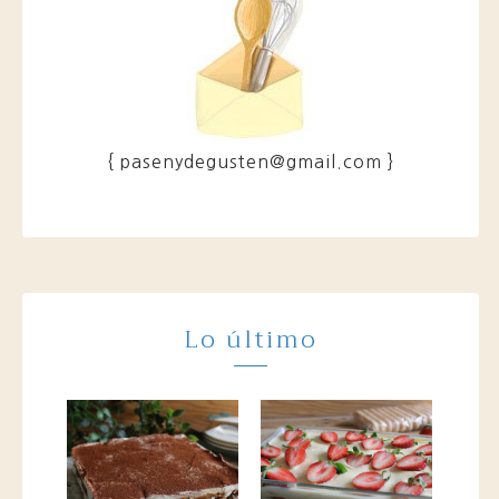
{ pasenydegusten@gmail.com }
Lo último