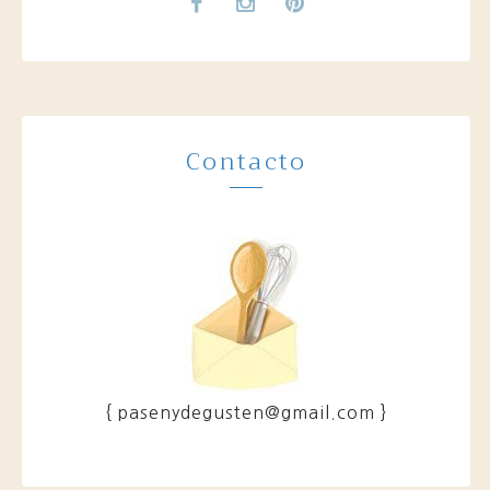
Contacto
{ pasenydegusten@gmail.com }