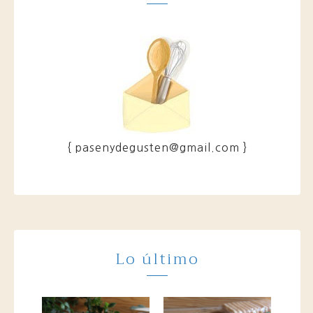
{ pasenydegusten@gmail.com }
Lo último