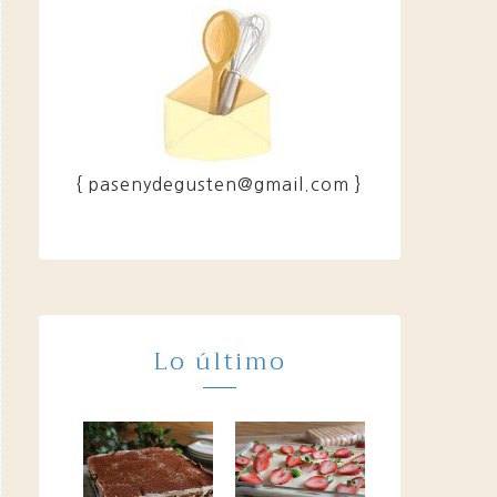
{ pasenydegusten@gmail.com }
Lo último