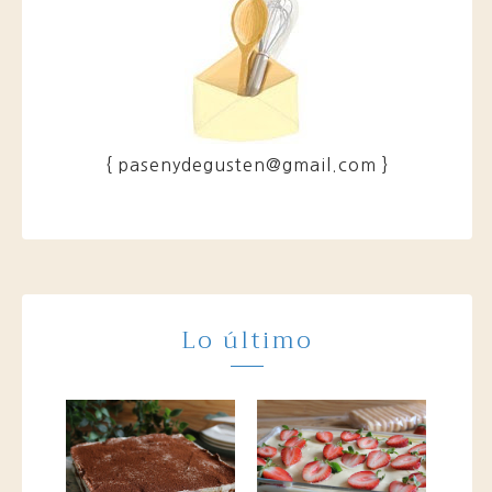
{ pasenydegusten@gmail.com }
Lo último